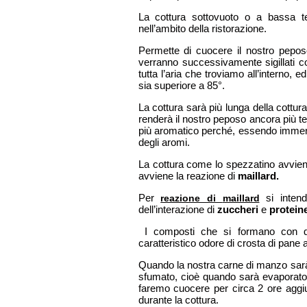
La cottura sottovuoto o a bassa 
nell’ambito della ristorazione.
Permette di cuocere il nostro peposo 
verranno successivamente sigillati co
tutta l’aria che troviamo all’interno,
sia superiore a 85°.
La cottura sarà più lunga della cottur
renderà il nostro peposo ancora più t
più aromatico perché, essendo immerso
degli aromi.
La cottura come lo spezzatino avviene 
avviene la reazione di
maillard.
Per
si inte
reazione di
maillard
dell’interazione di
zuccheri
e
protein
I composti che si formano con que
caratteristico odore di crosta di pane
Quando la nostra carne di manzo sarà
sfumato, cioè quando sarà evaporato t
faremo cuocere per circa 2 ore aggi
durante la cottura.