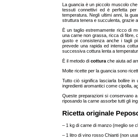
La guancia è un piccolo muscolo che 
tessuti connettivi ed è perfetta p
temperatura. Negli ultimi anni, la guan
struttura tenera e succulenta, grazie 
È un taglio estremamente ricco di mu
una carne non grassa, ricca di fibre,
gusto e consistenza anche i tagli pi
prevede una rapida ed intensa cottura
successiva cottura lenta a temperatu
È il metodo di
cottura
che aiuta ad arr
Molte ricette per la guancia sono ricett
Tutto ciò significa lasciarla bollire i
ingredienti aromantici come cipolla, agl
Queste preparazioni si conservano a
riposando la carne assorbe tutti gli ing
Ricetta originale Pepos
– 1 kg di carne di manzo (meglio se c
– 1 litro di vino rosso Chianti (non us