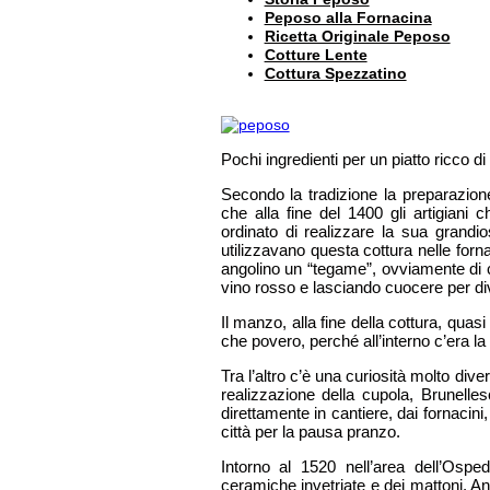
Peposo alla Fornacina
Ricetta Originale Peposo
Cotture Lente
Cottura Spezzatino
Pochi ingredienti per un piatto ricco d
Secondo la tradizione la preparazione
che alla fine del 1400 gli artigiani
ordinato di realizzare la sua grand
utilizzavano questa cottura nelle forn
angolino un “tegame”, ovviamente di c
vino rosso e lasciando cuocere per di
Il manzo, alla fine della cottura, quasi
che povero, perché all’interno c’era l
Tra l’altro c’è una curiosità molto div
realizzazione della cupola, Brunelle
direttamente in cantiere, dai fornacin
città per la pausa pranzo.
Intorno al 1520 nell’area dell’Ospe
ceramiche invetriate e dei mattoni. An