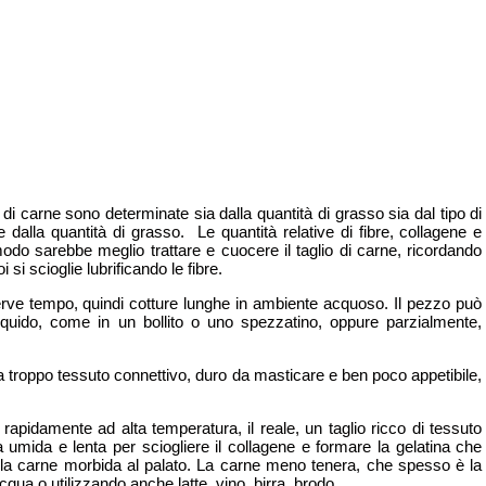
io di carne sono determinate sia dalla quantità di grasso sia dal tipo di
 dalla quantità di grasso. Le quantità relative di fibre, collagene e
do sarebbe meglio trattare e cuocere il taglio di carne, ricordando
 si scioglie lubrificando le fibre.
serve tempo, quindi cotture lunghe in ambiente acquoso. Il pezzo può
quido, come in un bollito o uno spezzatino, oppure parzialmente,
a troppo tessuto connettivo, duro da masticare e ben poco appetibile,
apidamente ad alta temperatura, il reale, un taglio ricco di tessuto
a umida e lenta per sciogliere il collagene e formare la gelatina che
 la carne morbida al palato. La carne meno tenera, che spesso è la
cqua o utilizzando anche latte, vino, birra, brodo.