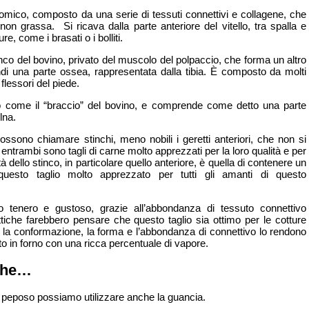
omico, composto da una serie di tessuti connettivi e collagene, che
n grassa. Si ricava dalla parte anteriore del vitello, tra spalla e
e, come i brasati o i bolliti.
tinco del bovino, privato del muscolo del polpaccio, che forma un altro
ndi una parte ossea, rappresentata dalla tibia. È composto da molti
 flessori del piede.
rlo come il “braccio” del bovino, e comprende come detto una parte
lna.
i possono chiamare stinchi, meno nobili i geretti anteriori, che non si
trambi sono tagli di carne molto apprezzati per la loro qualità e per
tà dello stinco, in particolare quello anteriore, è quella di contenere un
uesto taglio molto apprezzato per tutti gli amanti di questo
 tenero e gustoso, grazie all’abbondanza di tessuto connettivo
ttiche farebbero pensare che questo taglio sia ottimo per le cotture
 ma la conformazione, la forma e l’abbondanza di connettivo lo rendono
to in forno con una ricca percentuale di vapore.
nche…
o peposo possiamo utilizzare anche la guancia.