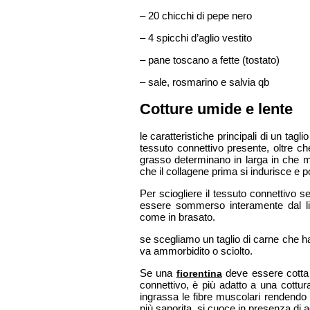
– 20 chicchi di pepe nero
– 4 spicchi d’aglio vestito
– pane toscano a fette (tostato)
– sale, rosmarino e salvia qb
Cotture umide e lente
le caratteristiche principali di un tagl
tessuto connettivo presente, oltre che
grasso determinano in larga in che mo
che il collagene prima si indurisce e poi
Per sciogliere il tessuto connettivo 
essere sommerso interamente dal li
come in brasato.
se scegliamo un taglio di carne che h
va ammorbidito o sciolto.
Se una
deve essere cotta r
fiorentina
connettivo, è più adatto a una cottur
ingrassa le fibre muscolari rendendo
più saporita, si cuoce in presenza di a