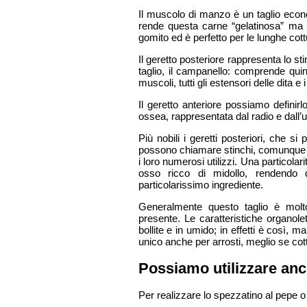
Il muscolo di manzo è un taglio econ
rende questa carne “gelatinosa” ma no
gomito ed è perfetto per le lunghe cottur
Il geretto posteriore rappresenta lo s
taglio, il campanello: comprende qui
muscoli, tutti gli estensori delle dita e i
Il geretto anteriore possiamo defini
ossea, rappresentata dal radio e dall’u
Più nobili i geretti posteriori, che s
possono chiamare stinchi, comunque en
i loro numerosi utilizzi. Una particolari
osso ricco di midollo, rendendo q
particolarissimo ingrediente.
Generalmente questo taglio è molto
presente. Le caratteristiche organole
bollite e in umido; in effetti è così,
unico anche per arrosti, meglio se cot
Possiamo utilizzare a
Per realizzare lo spezzatino al pepe 