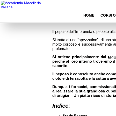
Peposo o Spezzatino al Pepe: Ecco la Ricetta Peposo
HOME
CORSI O
Il peposo dell’Impruneta o peposo alla 
Si tratta di uno “spezzatino”, di uno stu
molto corposo e successivamente arri
profumato.
Si ottiene principalmente dai
tagl
perché al loro interno troveremo il
saporito.
Il peposo è conosciuto anche com
ciotole di terracotta e la cottura a
Dunque, i fornacini, commissionati
a realizzare la sua grandiosa cupola
di artigiani. Un piatto ricco di stori
Indice:
Storia Peposo