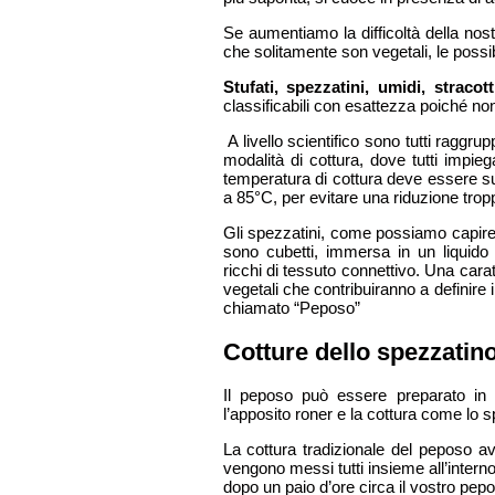
Se aumentiamo la difficoltà della nost
che solitamente son vegetali, le possibi
Stufati, spezzatini, umidi, stracott
classificabili con esattezza poiché non
A livello scientifico sono tutti raggrupp
modalità di cottura, dove tutti imp
temperatura di cottura deve essere su
a 85°C, per evitare una riduzione trop
Gli spezzatini, come possiamo capire d
sono cubetti, immersa in un liquido 
ricchi di tessuto connettivo. Una caratt
vegetali che contribuiranno a definir
chiamato “Peposo”
Cotture dello spezzatin
Il peposo può essere preparato in 
l’apposito roner e la cottura come lo s
La cottura tradizionale del peposo av
vengono messi tutti insieme all’intern
dopo un paio d’ore circa il vostro pepo