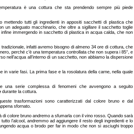
temperatura è una cottura che sta prendendo sempre più piede
mettendo tutti gli ingredienti in appositi sacchetti di plastica che
n un adeguato macchinario, che oltre a sigillare il sacchetto toglie
 ed infine immergendo in sacchetto di plastica in acqua calda, che non
a tradizionale, infatti avremo bisogno di almeno 34 ore di cottura, che
enero, perché c’è una temperatura controllata che non supera i 85°, e
 nell’acqua all’interno di un sacchetto, non abbiamo la dispersione
in varie fasi. La prima fase e la rosolatura della carne, nella quale
nde una serie complessa di fenomeni che avvengono a seguito
e
durante la cottura.
ste trasformazioni sono caratterizzati dal colore bruno e dal
 appena sfornato.
 di colore bruno andremo a sfumarla con il vino rosso. Quando sarà
utto l’alcool, andremmo ad aggiungere il resto degli ingredienti e lo
ungendo acqua o brodo per far in modo che non si asciughi troppo