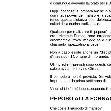
o comunque avevano lavorato per il Br
Oggi il “peposo” si prepara anche in al
con i tagli poveri del manzo e la sua
rende questa pietanza così deliziosa
cultori della cucina tradizionale.
Qualcuno per realizzare il “peposo” u
era arrivato in Europa, sarà introdot
ornamentale, trova impiego nella cu
chiamarlo “spezzatino al pepe”.
Non a caso esiste anche un “discipli
d’intesa con il Comune di Impruneta.
Gli ingredienti previsti sono questi: 
sale e ovviamente vino Chianti.
Il pomodoro non è previsto. Se vol
Impruneta nella prima settimana di set
Vince chi lo fa più buono, secondo il p
PEPOSO ALLA FORNA
Che cos’è il muscolo di manzo?