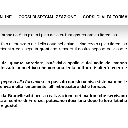
NLINE
CORSI DI SPECIALIZZAZIONE
CORSI DI ALTA FORMA
fornacina è un piatto tipico della cultura gastronomica fiorentina.
fato di manzo o di vitello cotto nel chianti, vino rosso tipico fiorentino
cchito con pepe in grani che renderà il nostro peposo delizioso e
, cioè dalla spalla e dal collo del manzo
i del quanto anteriore
 tessuto connettivo che con una lenta cottura risulterà tenero e
e
peposo alla fornacina
. In passato questo veniva sistemato nelle
vveniva molto lentamente, all’imboccatura delle fornaci.
 da Brunelleschi per la realizzazione dei mattoni che servivano
 al centro di Firenze, potevano rifocillarsi dopo le loro fatiche
a e gusto!