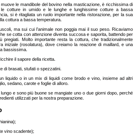
muove le mandibole del bovino nella masticazione, è ricchissima di
er le cotture in umido e le lunghe e lunghissime cotture a bassa
cia, si è ritagliata un ruolo importante nella ristorazione, per la sua
alla cottura a bassa temperatura.
scoli, ma sui cui l’animale non poggia mai il suo peso. Ricaviamo
 che se cotta con attenzione diventa succosa e saporita, battendo per
ù pregiati. Molto importante resta la cottura, che tradizionalmente
 iniziale (rosolatura), dove creiamo la reazione di maillard, e una
ra bassissima.
icchire il sapore della ricetta.
e di brasati, stufati o spezzatini.
n un liquido o in un mix di liquidi come brodo e vino, insieme ad altri
io, sedano, carote e foglie di alloro.
 lungo e sono più buone se mangiate uno o due giorni dopo, perché
redienti utilizzati per la nostra preparazione.
o
hianina);
ate vino scadente);