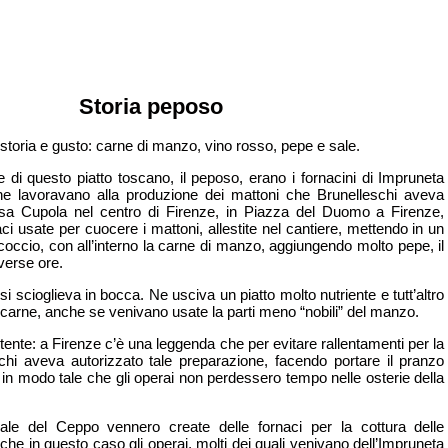
Storia peposo
i storia e gusto: carne di manzo, vino rosso, pepe e sale.
 di questo piatto toscano, il peposo, erano i fornacini di Impruneta
 che lavoravano alla produzione dei mattoni che Brunelleschi aveva
iosa Cupola nel centro di Firenze, in Piazza del Duomo a Firenze,
aci usate per cuocere i mattoni, allestite nel cantiere, mettendo in un
occio, con all’interno la carne di manzo, aggiungendo molto pepe, il
verse ore.
 si scioglieva in bocca. Ne usciva un piatto molto nutriente e tutt’altro
a carne, anche se venivano usate la parti meno “nobili” del manzo.
ertente: a Firenze c’è una leggenda che per evitare rallentamenti per la
schi aveva autorizzato tale preparazione, facendo portare il pranzo
i, in modo tale che gli operai non perdessero tempo nelle osterie della
dale del Ceppo vennero create delle fornaci per la cottura delle
che in questo caso gli operai, molti dei quali venivano dell’Impruneta