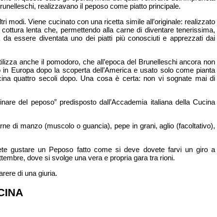
unelleschi, realizzavano il peposo come piatto principale.
tri modi. Viene cucinato con una ricetta simile all’originale: realizzato
 cottura lenta che, permettendo alla carne di diventare tenerissima,
 da essere diventata uno dei piatti più conosciuti e apprezzati dai
tilizza anche il pomodoro, che all’epoca del Brunelleschi ancora non
to in Europa dopo la scoperta dell’America e usato solo come pianta
cina quattro secoli dopo. Una cosa è certa: non vi sognate mai di
nare del peposo” predisposto dall’Accademia italiana della Cucina
carne di manzo (muscolo o guancia), pepe in grani, aglio (facoltativo),
ete gustare un Peposo fatto come si deve dovete farvi un giro a
tembre, dove si svolge una vera e propria gara tra rioni.
arere di una giuria.
CINA