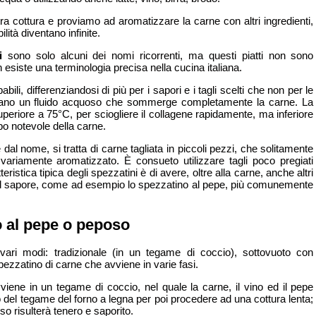
ra cottura e proviamo ad aromatizzare la carne con altri ingredienti,
lità diventano infinite.
i
sono solo alcuni dei nomi ricorrenti, ma questi piatti non sono
 esiste una terminologia precisa nella cucina italiana.
abili, differenziandosi di più per i sapori e i tagli scelti che non per le
iegano un fluido acquoso che sommerge completamente la carne. La
periore a 75°C, per sciogliere il collagene rapidamente, ma inferiore
po notevole della carne.
al nome, si tratta di carne tagliata in piccoli pezzi, che solitamente
variamente aromatizzato. È consueto utilizzare tagli poco pregiati
eristica tipica degli spezzatini è di avere, oltre alla carne, anche altri
e il sapore, come ad esempio lo spezzatino al pepe, più comunemente
o al pepe o peposo
vari modi: tradizionale (in un tegame di coccio), sottovuoto con
pezzatino di carne che avviene in varie fasi.
viene in un tegame di coccio, nel quale la carne, il vino ed il pepe
o del tegame del forno a legna per poi procedere ad una cottura lenta;
so risulterà tenero e saporito.