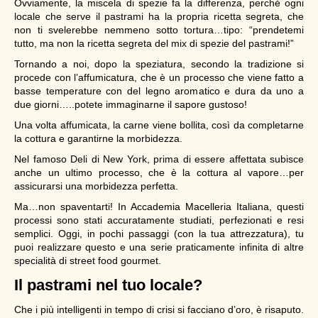
Ovviamente, la miscela di spezie fa la differenza, perché ogni
locale che serve il pastrami ha la propria ricetta segreta, che
non ti svelerebbe nemmeno sotto tortura…tipo: “prendetemi
tutto, ma non la ricetta segreta del mix di spezie del pastrami!”
Tornando a noi, dopo la speziatura, secondo la tradizione si
procede con l’affumicatura, che è un processo che viene fatto a
basse temperature con del legno aromatico e dura da uno a
due giorni…..potete immaginarne il sapore gustoso!
Una volta affumicata, la carne viene bollita, così da completarne
la cottura e garantirne la morbidezza.
Nel famoso Deli di New York, prima di essere affettata subisce
anche un ultimo processo, che è la cottura al vapore…per
assicurarsi una morbidezza perfetta.
Ma…non spaventarti! In Accademia Macelleria Italiana, questi
processi sono stati accuratamente studiati, perfezionati e resi
semplici. Oggi, in pochi passaggi (con la tua attrezzatura), tu
puoi realizzare questo e una serie praticamente infinita di altre
specialità di street food gourmet.
Il pastrami nel tuo locale?
Che i più intelligenti in tempo di crisi si facciano d’oro, è risaputo.