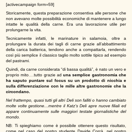
[activecampaign form=59]
Storicamente, questa preparazione consentiva alle persone che
non avevano molte possibilità economiche di mantenere a lungo
intatte le qualità della carne. Era una lavorazione utile per
prolungarne la vita.
Tecnicamente infatti, le marinature in salamoia, oltre a
prolungare la durata dei tagli di carne grazie all’abbattimento
della carica batterica, tendono anche a compattarla, rendendo
così più semplice il classico taglio molto sottile tipico ad esempio
del pastrami.
Quindi, da carne considerata “di bassa qualità”, è nato un vero e
proprio mito….tutto grazie ad
una semplice gastronomia che
ha saputo puntare sul focus su un prodotto di nicchia e
sulla differenziazione con le mille altre gastronomie che la
circondano.
Nel frattempo, quasi tutti gli altri Deli son falliti o hanno cambiato
molte volte gestione…mentre il Katz’s Deli apre nuove filiali ed
appare continuamente sulle maggiori testate giornalistiche del
mondo.
NB: Ti spieghiamo come è possibile ottenere questo risultato,
come nel caso del nostro studente Davide Corrà, nel nostro