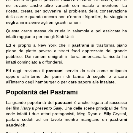
ne trovano anche altre varianti con maiale o montone. La
ricetta, creata per sovvenire al problema della conservazione
della carne quando ancora non c’erano i frigoriferi, ha viaggiato
negli anni insieme agli emigranti romeni.
Questa carne messa da cruda in salamoia e poi essiccata ha
infatti raggiunto perfino gli Stati Uniti.
Ed è proprio a New York che il
pastrami
si trasforma piano
piano da piatto povero a street food apprezzato dal grande
pubblico. Dai romeni emigrati in terra americana la ricetta ha
infatti cominciato a diffondersi.
Ed oggi troviamo il
pastrami
servito da solo come antipasto
oppure all’interno dei panini di farina di segale o ancora
all’interno degli hamburger o per dare sapore alle insalate.
Popolarità del Pastrami
La grande popolarità del
pastrami
è anche legata al successo
del film
Harry ti presento Sally
. Una delle scene principali del film
vede infatti i due attori protagonisti, Meg Ryan e Billy Crystal,
parlare seduti ad un tavolo mentre mangiano un
pastrami
sandwich
.