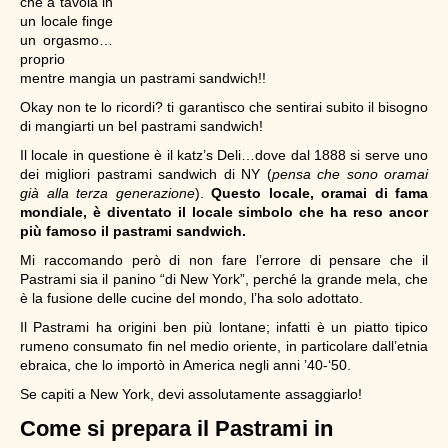
che a tavola in
un locale finge
un orgasmo…
proprio
mentre mangia un pastrami sandwich!!
Okay non te lo ricordi? ti garantisco che sentirai subito il bisogno
di mangiarti un bel pastrami sandwich!
Il locale in questione è il katz’s Deli…dove dal 1888 si serve uno
dei migliori pastrami sandwich di NY (
pensa che sono oramai
già alla terza generazione
).
Questo locale, oramai di fama
mondiale, è diventato il locale simbolo che ha reso ancor
più famoso il pastrami sandwich.
Mi raccomando però di non fare l’errore di pensare che il
Pastrami sia il panino “di New York”, perché la grande mela, che
è la fusione delle cucine del mondo, l’ha solo adottato.
Il Pastrami ha origini ben più lontane; infatti è un piatto tipico
rumeno consumato fin nel medio oriente, in particolare dall’etnia
ebraica, che lo importò in America negli anni ’40-‘50.
Se capiti a New York, devi assolutamente assaggiarlo!
Come si prepara il Pastrami in