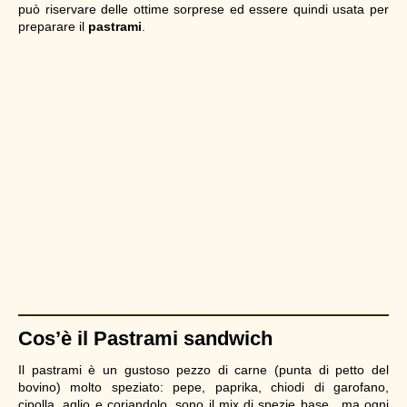
può riservare delle ottime sorprese ed essere quindi usata per
preparare il
pastrami
.
Cos’è il Pastrami sandwich
Il pastrami è un gustoso pezzo di carne (punta di petto del
bovino) molto speziato: pepe, paprika, chiodi di garofano,
cipolla, aglio e coriandolo, sono il mix di spezie base…ma ogni