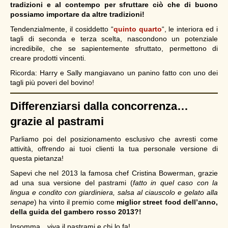
tradizioni e al contempo per sfruttare ciò che di buono
possiamo importare da altre tradizioni!
Tendenzialmente, il cosiddetto “
quinto quarto
“, le interiora ed i
tagli di seconda e terza scelta, nascondono un potenziale
incredibile, che se sapientemente sfruttato, permettono di
creare prodotti vincenti.
Ricorda: Harry e Sally mangiavano un panino fatto con uno dei
tagli più poveri del bovino!
Differenziarsi dalla concorrenza…
grazie al pastrami
Parliamo poi del posizionamento esclusivo che avresti come
attività, offrendo ai tuoi clienti la tua personale versione di
questa pietanza!
Sapevi che nel 2013 la famosa chef Cristina Bowerman, grazie
ad una sua versione del pastrami (
fatto in quel caso con la
lingua e condito con giardiniera, salsa al ciauscolo e gelato alla
senape
) ha vinto il premio come
miglior street food dell’anno,
della guida del gambero rosso 2013?!
Insomma…viva il pastrami e chi lo fa!