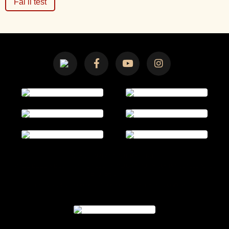
Fai il test
© 2026 AMI ACCADEMY S.R.L.
VIALE DELL’INDUSTRIA, 23A 35129 PADOVA PD Partita IVA 05418340286
REA PD - 466034
cap.soc. € 25.000,00 v.6.300,00 - amiaccademysrl@pec.it