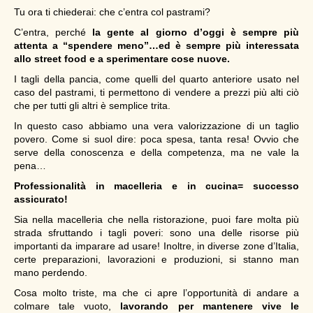
Tu ora ti chiederai: che c’entra col pastrami?
C’entra, perché
la gente al giorno d’oggi è sempre più
attenta a “spendere meno”…ed è sempre più interessata
allo street food e a sperimentare cose nuove.
I tagli della pancia, come quelli del quarto anteriore usato nel
caso del pastrami, ti permettono di vendere a prezzi più alti ciò
che per tutti gli altri è semplice trita.
In questo caso abbiamo una vera valorizzazione di un taglio
povero. Come si suol dire: poca spesa, tanta resa! Ovvio che
serve della conoscenza e della competenza, ma ne vale la
pena…
Professionalità in macelleria e in cucina= successo
assicurato!
Sia nella macelleria che nella ristorazione, puoi fare molta più
strada sfruttando i tagli poveri: sono una delle risorse più
importanti da imparare ad usare! Inoltre, in diverse zone d’Italia,
certe preparazioni, lavorazioni e produzioni, si stanno man
mano perdendo.
Cosa molto triste, ma che ci apre l’opportunità di andare a
colmare tale vuoto,
lavorando per mantenere vive le