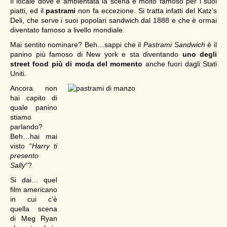
Il locale dove è ambientata la scena è molto famoso per i suoi
piatti, ed il
pastrami
non fa eccezione. Si tratta infatti del Katz’s
Deli, che serve i suoi popolari sandwich dal 1888 e che è ormai
diventato famoso a livello mondiale.
Mai sentito nominare? Beh…sappi che il
Pastrami Sandwich
è il
panino più famoso di New york e sta diventando
uno degli
street food più di moda del momento
anche fuori dagli Stati
Uniti.
Ancora non
hai capito di
quale panino
stiamo
parlando?
Beh…hai mai
visto “
Harry ti
presento
Sally
“?
Si dai… quel
film americano
in cui c’è
quella scena
di Meg Ryan