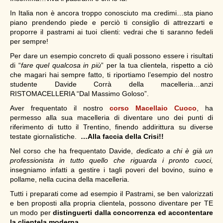
In Italia non è ancora troppo conosciuto ma credimi…sta piano
piano prendendo piede e perciò ti consiglio di attrezzarti e
proporre il pastrami ai tuoi clienti: vedrai che ti saranno fedeli
per sempre!
Per dare un esempio concreto di quali possono essere i risultati
di “
fare quel qualcosa in più
” per la tua clientela, rispetto a ciò
che magari hai sempre fatto, ti riportiamo l’esempio del nostro
studente Davide Corrà della macelleria…anzi
RISTOMACELLERIA “Dal Massimo Goloso”.
Aver frequentato il nostro
corso Macellaio Cuoco
, ha
permesso alla sua macelleria di diventare uno dei punti di
riferimento di tutto il Trentino, finendo addirittura su diverse
testate giornalistiche.
…Alla faccia della Crisi!!
Nel corso che ha frequentato Davide,
dedicato a chi è già un
professionista in tutto quello che riguarda i pronto cuoci,
insegniamo infatti a gestire i tagli poveri del bovino, suino e
pollame, nella cucina della macelleria.
Tutti i preparati come ad esempio il Pastrami, se ben valorizzati
e ben proposti alla propria clientela, possono diventare per TE
un modo per
distinguerti dalla concorrenza ed accontentare
la clientela moderna.