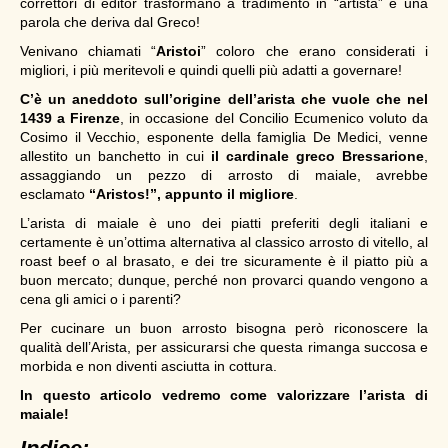
correttori di editor trasformano a tradimento in “artista” è una
parola che deriva dal Greco!
Venivano chiamati “
Aristoi
” coloro che erano considerati i
migliori, i più meritevoli e quindi quelli più adatti a governare!
C’è un aneddoto sull’origine dell’arista che vuole che nel
1439 a Firenze
, in occasione del Concilio Ecumenico voluto da
Cosimo il Vecchio, esponente della famiglia De Medici, venne
allestito un banchetto in cui
il cardinale greco Bressarione
,
assaggiando un pezzo di arrosto di maiale, avrebbe
esclamato
“Aristos!”, appunto il migliore
.
L’arista di maiale è uno dei piatti preferiti degli italiani e
certamente è un’ottima alternativa al classico arrosto di vitello, al
roast beef o al brasato, e dei tre sicuramente è il piatto più a
buon mercato; dunque, perché non provarci quando vengono a
cena gli amici o i parenti?
Per cucinare un buon arrosto bisogna però riconoscere la
qualità dell’Arista, per assicurarsi che questa rimanga succosa e
morbida e non diventi asciutta in cottura.
In questo articolo vedremo come valorizzare l’arista di
maiale!