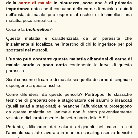
della
carne di maiale
in sicurezza, cosa che è di primaria
importanza
dato che il consumo della carne di maiale e quindi
dell’arista di maiale può esporre al rischio di trichinellosi una
malattia poco simpatica…
Cosa è la
trichinellosi
?
Questa malattia è caratterizzata da un parassita che
inizialmente si localizza nell’intestino di chi lo ingerisce per poi
spostarsi nei muscoli.
L’uomo può contrarre questa malattia cibandosi di carne di
maiale cruda o poco cotta
contenente le larve di questo
parassita.
Sia il consumo di carne di maiale sia quello di carne di cinghiale
espongono a questo rischio.
Come difendersi da questo pericolo? Purtroppo, le classiche
tecniche di preparazione e stagionatura dei salumi o insaccati
(quelli salati e stagionati) e neanche l’affumicatura proteggono
da questa malattia se l’animale non è stato preventivamente
visitato e dichiarato esente dal veterinario della A.S.L.
Pertanto, diffidiamo dei salumi artigianali nel caso in cui
l’animale sia stato lavorato in maniera casalinga senza le visite