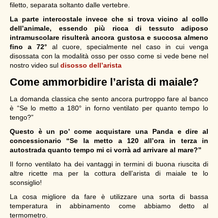
filetto, separata soltanto dalle vertebre.
La parte intercostale invece che si trova vicino al collo
dell’animale, essendo più ricca di tessuto adiposo
intramuscolare risulterà ancora gustosa e succosa almeno
fino a 72°
al cuore, specialmente nel caso in cui venga
disossata con la modalità osso per osso come si vede bene nel
nostro video sul
disosso dell’arista
Come ammorbidire l’arista di maiale?
La domanda classica che sento ancora purtroppo fare al banco
è “Se lo metto a 180° in forno ventilato per quanto tempo lo
tengo?”
Questo è un po’ come acquistare una Panda e dire al
concessionario “Se la metto a 120 all’ora in terza in
autostrada quanto tempo mi ci vorrà ad arrivare al mare?”
Il forno ventilato ha dei vantaggi in termini di buona riuscita di
altre ricette ma per la cottura dell’arista di maiale te lo
sconsiglio!
La cosa migliore da fare è utilizzare una sorta di bassa
temperatura in abbinamento come abbiamo detto al
termometro.