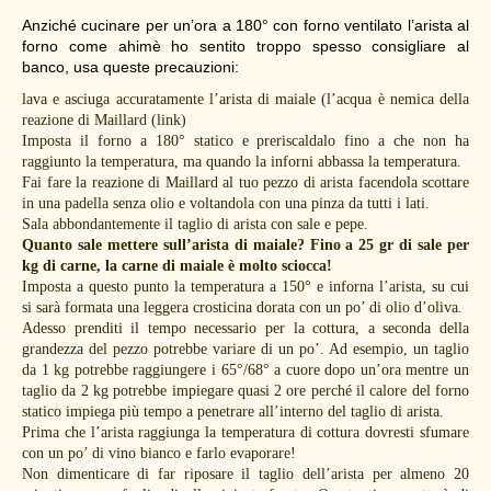
Anziché cucinare per un’ora a 180° con forno ventilato l’arista al
forno come ahimè ho sentito troppo spesso consigliare al
banco, usa queste precauzioni:
lava e asciuga accuratamente l’arista di maiale (l’acqua è nemica della
reazione di Maillard (link)
Imposta il forno a 180° statico e preriscaldalo fino a che non ha
raggiunto la temperatura, ma quando la inforni abbassa la temperatura.
Fai fare la reazione di Maillard al tuo pezzo di arista facendola scottare
in una padella senza olio e voltandola con una pinza da tutti i lati.
Sala abbondantemente il taglio di arista con sale e pepe.
Quanto sale mettere sull’arista di maiale? Fino a 25 gr di sale per
kg di carne, la carne di maiale è molto sciocca!
Imposta a questo punto la temperatura a 150° e inforna l’arista, su cui
si sarà formata una leggera crosticina dorata con un po’ di olio d’oliva.
Adesso prenditi il tempo necessario per la cottura, a seconda della
grandezza del pezzo potrebbe variare di un po’. Ad esempio, un taglio
da 1 kg potrebbe raggiungere i 65°/68° a cuore dopo un’ora mentre un
taglio da 2 kg potrebbe impiegare quasi 2 ore perché il calore del forno
statico impiega più tempo a penetrare all’interno del taglio di arista.
Prima che l’arista raggiunga la temperatura di cottura dovresti sfumare
con un po’ di vino bianco e farlo evaporare!
Non dimenticare di far riposare il taglio dell’arista per almeno 20