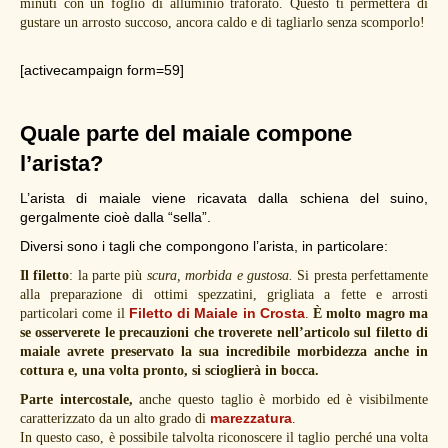
minuti con un foglio di alluminio traforato. Questo ti permetterà di
gustare un arrosto succoso, ancora caldo e di tagliarlo senza scomporlo!
[activecampaign form=59]
Quale parte del maiale compone
l’arista?
L’arista di maiale viene ricavata dalla schiena del suino,
gergalmente cioè dalla “sella”.
Diversi sono i tagli che compongono l’arista, in particolare:
Il filetto
: la parte più
scura, morbida e gustosa.
Si presta perfettamente
alla preparazione di ottimi spezzatini, grigliata a fette e arrosti
Filetto di Maiale in Crosta
particolari come il
.
È molto magro ma
se osserverete le precauzioni che troverete nell’articolo sul filetto di
maiale avrete preservato la sua incredibile morbidezza anche in
cottura e, una volta pronto, si scioglierà in bocca.
Parte intercostale,
anche questo taglio è morbido ed è visibilmente
marezzatura
caratterizzato da un alto grado di
.
In questo caso, è possibile talvolta riconoscere il taglio perché una volta