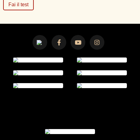
Fai il test
© 2026 AMI ACCADEMY S.R.L.
VIALE DELL’INDUSTRIA, 23A 35129 PADOVA PD Partita IVA 05418340286
REA PD - 466034
cap.soc. € 25.000,00 v.6.300,00 - amiaccademysrl@pec.it