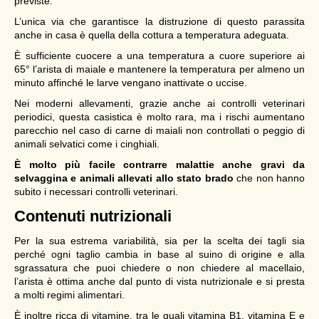
previste.
L’unica via che garantisce la distruzione di questo parassita
anche in casa è quella della cottura a temperatura adeguata.
È sufficiente cuocere a una temperatura a cuore superiore ai
65° l’arista di maiale e mantenere la temperatura per almeno un
minuto affinché le larve vengano inattivate o uccise.
Nei moderni allevamenti, grazie anche ai controlli veterinari
periodici, questa casistica è molto rara, ma i rischi aumentano
parecchio nel caso di carne di maiali non controllati o peggio di
animali selvatici come i cinghiali.
È molto più facile contrarre malattie anche gravi da
selvaggina e animali allevati allo stato brado
che non hanno
subito i necessari controlli veterinari.
Contenuti nutrizionali
Per la sua estrema variabilità, sia per la scelta dei tagli sia
perché ogni taglio cambia in base al suino di origine e alla
sgrassatura che puoi chiedere o non chiedere al macellaio,
l’arista è ottima anche dal punto di vista nutrizionale e si presta
a molti regimi alimentari.
È inoltre ricca di vitamine, tra le quali vitamina B1, vitamina E e