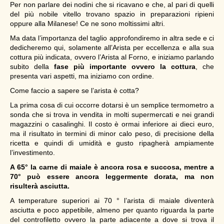
Per non parlare dei nodini che si ricavano e che, al pari di quelli
del più nobile vitello trovano spazio in preparazioni ripieni
oppure alla Milanese! Ce ne sono moltissimi altri.
Ma data l’importanza del taglio approfondiremo in altra sede e ci
dedicheremo qui, solamente all’Arista per eccellenza e alla sua
cottura più indicata, ovvero l’Arista al Forno, e iniziamo parlando
subito della
fase più importante ovvero la cottura
, che
presenta vari aspetti, ma iniziamo con ordine.
Come faccio a sapere se l’arista è cotta?
La prima cosa di cui occorre dotarsi è un semplice termometro a
sonda che si trova in vendita in molti supermercati e nei grandi
magazzini o casalinghi. Il costo è ormai inferiore ai dieci euro,
ma il risultato in termini di minor calo peso, di precisione della
ricetta e quindi di umidità e gusto ripagherà ampiamente
l’investimento.
A 65° la carne di maiale è ancora rosa e succosa, mentre a
70° può essere ancora leggermente dorata, ma non
risulterà asciutta.
A temperature superiori ai 70 ° l’arista di maiale diventerà
asciutta e poco appetibile, almeno per quanto riguarda la parte
del controfiletto ovvero la parte adiacente a dove si trova il