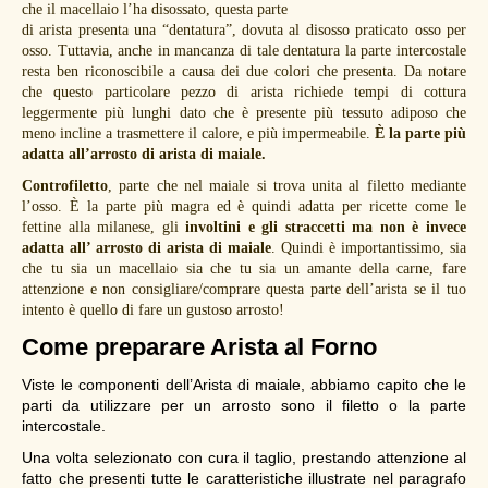
che il macellaio l’ha disossato, questa parte
di arista presenta una “dentatura”, dovuta al disosso praticato osso per
osso. Tuttavia, anche in mancanza di tale dentatura la parte intercostale
resta ben riconoscibile a causa dei due colori che presenta. Da notare
che questo particolare pezzo di arista richiede tempi di cottura
leggermente più lunghi dato che è presente più tessuto adiposo che
meno incline a trasmettere il calore, e più impermeabile.
È la parte più
adatta all’arrosto di arista di maiale.
Controfiletto
, parte che nel maiale si trova unita al filetto mediante
l’osso. È la parte più magra ed è quindi adatta per ricette come le
fettine alla milanese, gli
involtini e gli straccetti ma non è invece
adatta all’ arrosto di arista di maiale
. Quindi è importantissimo, sia
che tu sia un macellaio sia che tu sia un amante della carne, fare
attenzione e non consigliare/comprare questa parte dell’arista se il tuo
intento è quello di fare un gustoso arrosto!
Come preparare Arista
al Forno
Viste le componenti dell’Arista di maiale, abbiamo capito che le
parti da utilizzare per un arrosto sono il filetto o la parte
intercostale.
Una volta selezionato con cura il taglio, prestando attenzione al
fatto che presenti tutte le caratteristiche illustrate nel paragrafo