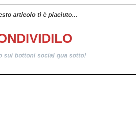
sto articolo ti è piaciuto…
ONDIVIDILO
o sui bottoni social qua sotto!