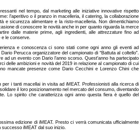
teressanti nel tempo, dal marketing alle iniziative innovative rispetto
ome: l’aperitivo o il pranzo in macelleria, il catering, la collaborazione
bilità e sicurezza alimentare e la risto-macelleria. Non dimentichiamo
ccasione di conoscere le novità anche in per quanto riguarda la merce
rtire dalle materie prime, agli ingredienti, alle attrezzature fino ad
se e le conserve.
sperienza e conoscenza ci sono stati come ogni anno gli eventi ad
 Dario Perucca organizzatore del campionato di “Battuta al coltello”.
are ad un evento con Dario l’anno scorso. Quest’anno ha partecipato
rci delle ambizioni e novità del 2019 in relazione al campionato di cui
sono mancate presenze come Dario Cecchini e Lorenzo Chini che
 per i tanti macellai in visita ad iMEAT. Professionisti alla ricerca di
solidare il loro posizionamento nel mercato del consumo, diventando
te. Lo spirito che caratterizza ogni anno questa fiera è quello del
ossima edizione di iMEAT. Presto ci verrà comunicata ufficialmente
n successo iMEAT dal suo inizio.