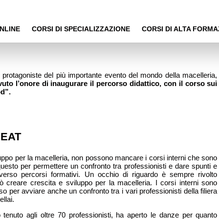
NLINE
CORSI DI SPECIALIZZAZIONE
CORSI DI ALTA FORMA
de protagoniste del più importante evento del mondo della macelleria,
uto l’onore di inaugurare il percorso didattico, con il corso sui
od”.
MEAT
ppo per la macelleria, non possono mancare i corsi interni che sono
esto per permettere un confronto tra professionisti e dare spunti e
averso percorsi formativi. Un occhio di riguardo è sempre rivolto
ò creare crescita e sviluppo per la macelleria. I corsi interni sono
 per avviare anche un confronto tra i vari professionisti della filiera
llai.
 tenuto agli oltre 70 professionisti, ha aperto le danze per quanto