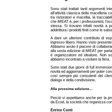
Sono stati trattati tanti argomenti in
all’attività classica della macelleria c
tra ristoratori e macellai, la traccia
che iMEAT è, per i professionisti, l’o
stessa. Si trovano infatti novità a pa
addirittura i prodotti finiti come le sal
A dare un ulteriore contributo di e
ingresso libero. Hanno visto presente
Abbiamo avuto il piacere di collabor
alla sesta edizione di iMEAT per parla
è organizzatore ed ideatore. Non 
abbiamo incontrato a visitare la fiera.
Sono stati due giorni di full immersion
novità ed aggiornamenti per poter con
così sempre più consulenti del clien
dialogo e della condivisione.
Alla prossima edizione…
Perciò vi aspettiamo anche per la pr
da Ecod, la società che organizza co
Enrico Conti