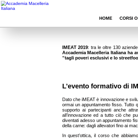
Imeat 2019: quando la formazione fa innovazione
HOME
CORSI O
IMEAT 2019
: tra le oltre 130 azien
Accademia Macelleria Italiana ha av
“tagli poveri esclusivi e lo streetfo
L’evento formativo di I
Dato che iMEAT è innovazione e svilu
ormai un appuntamento fisso. Tutto qu
supporto ai partecipanti anche attr
all’innovazione ed a tutto ciò che pu
diventati adesso un appuntamento fisso
della carne: dagli allevatori fino ai mace
In quest’ottica, il corso che abbiamo