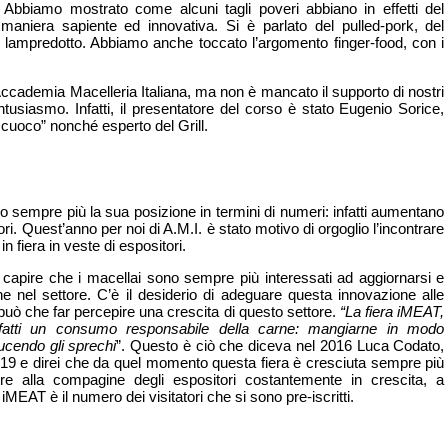
o. Abbiamo mostrato come alcuni tagli poveri abbiano in effetti del
maniera sapiente ed innovativa. Si è parlato del pulled-pork, del
lampredotto. Abbiamo anche toccato l’argomento finger-food, con i
i Accademia Macelleria Italiana, ma non è mancato il supporto di nostri
tusiasmo. Infatti, il presentatore del corso è stato Eugenio Sorice,
 cuoco” nonché esperto del Grill.
o sempre più la sua posizione in termini di numeri: infatti aumentano
ori. Quest’anno per noi di A.M.I. è stato motivo di orgoglio l’incontrare
in fiera in veste di espositori.
a capire che i macellai sono sempre più interessati ad aggiornarsi e
e nel settore. C’è il desiderio di adeguare questa innovazione alle
può che far percepire una crescita di questo settore.
“La fiera iMEAT,
nfatti un consumo responsabile della carne: mangiarne in modo
iducendo gli sprechi
”. Questo è ciò che diceva nel 2016 Luca Codato,
19 e direi che da quel momento questa fiera è cresciuta sempre più
ltre alla compagine degli espositori costantemente in crescita, a
iMEAT è il numero dei visitatori che si sono pre-iscritti.