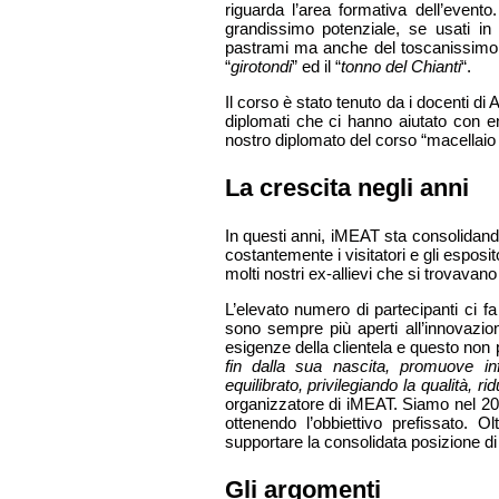
riguarda l’area formativa dell’event
grandissimo potenziale, se usati in 
pastrami ma anche del toscanissimo 
“
girotondi
” ed il “
tonno del Chianti
“.
Il corso è stato tenuto da i docenti d
diplomati che ci hanno aiutato con en
nostro diplomato del corso “macellaio
La crescita negli anni
In questi anni, iMEAT sta consolidand
costantemente i visitatori e gli esposit
molti nostri ex-allievi che si trovavano 
L’elevato numero di partecipanti ci f
sono sempre più aperti all’innovazion
esigenze della clientela e questo non 
fin dalla sua nascita, promuove i
equilibrato, privilegiando la qualità, r
organizzatore di iMEAT. Siamo nel 20
ottenendo l’obbiettivo prefissato. O
supportare la consolidata posizione di 
Gli argomenti