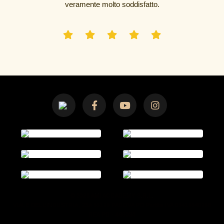
veramente molto soddisfatto.
© 2026 AMI ACCADEMY S.R.L.
VIALE DELL’INDUSTRIA, 23A 35129 PADOVA PD Partita IVA 05418340286
REA PD - 466034