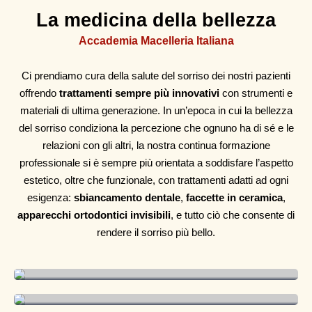
La medicina della bellezza
Accademia Macelleria Italiana
Ci prendiamo cura della salute del sorriso dei nostri pazienti
offrendo
trattamenti sempre più innovativi
con strumenti e
materiali di ultima generazione. In un’epoca in cui la bellezza
del sorriso condiziona la percezione che ognuno ha di sé e le
relazioni con gli altri, la nostra continua formazione
professionale si è sempre più orientata a soddisfare l’aspetto
estetico, oltre che funzionale, con trattamenti adatti ad ogni
esigenza:
sbiancamento dentale
,
faccette in ceramica
,
apparecchi ortodontici invisibili
, e tutto ciò che consente di
rendere il sorriso più bello.
Diventa macellaio e lavora subito
Specializzazioni per allevatori,
cuochi e macellai
Macellaio professionista
Cucinare da casa in modo