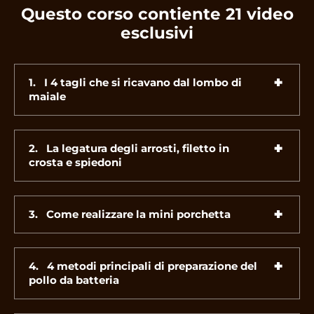
Questo corso contiente 21 video
esclusivi
1. I 4 tagli che si ricavano dal lombo di
maiale
E' necessario acquistare questo corso ed
2. La legatura degli arrosti, filetto in
effettuare l'accesso all'area riservata per
crosta e spiedoni
visualizzare tutti i video presenti su questa
pagina.
E' necessario acquistare questo corso ed
3. Come realizzare la mini porchetta
effettuare l'accesso all'area riservata per
visualizzare tutti i video presenti su questa
E' necessario acquistare questo corso ed
pagina.
4. 4 metodi principali di preparazione del
effettuare l'accesso all'area riservata per
pollo da batteria
visualizzare tutti i video presenti su questa
pagina.