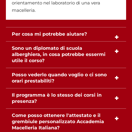
orientamento nel laboratorio di una vera
macelleria.
Per cosa mi potrebbe aiutare?
Se sei un appassionato di carne ti aiuterà a
Sono un diplomato di scuola
alberghiera, in cosa potrebbe essermi
prendere idee e iniziare le prime lavorazioni
utile il corso?
direttamente da casa tua in sicurezza. Scoprirai
inoltre se lavorare come macellaio sarà il tuo
Sicuramente avrai fatto qualche esperienza con
Posso vederlo quando voglio o ci sono
futuro.
orari prestabiliti?
la carne e ti sarai accorto che conoscere i vari tipi
di tagli e saperli usare è fondamentale per
Puoi vederlo da qualunque dispositivo, in
Il programma è lo stesso dei corsi in
qualunque cuoco. Inizia da questo mini corso e
presenza?
qualsiasi orario tu desideri e quante volte vuoi.
specializzati per avere successo.
Assolutamente no!
Come posso ottenere l'attestato e il
grembiule personalizzato Accademia
Questo è un corso di orientamento online. Il
Macelleria Italiana?
programma dei corsi in presenza è diverso e