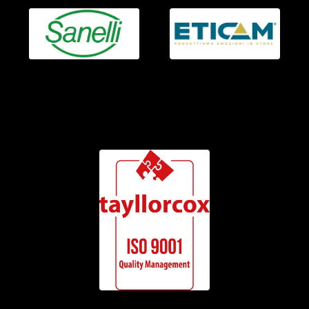
© 2026 AMI ACCADEMY S.R.L.
VIALE DELL’INDUSTRIA, 23A 35129 PADOVA PD Partita IVA
05418340286 REA PD - 466034
cap.soc. € 25.000,00 v.6.300,00 - amiaccademysrl@pec.it