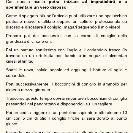
Con questa ricetta
potrai iniziare ad impratichirti e a
sperimentare un vero disosso
!
Come ti spiegato più nell’articolo puoi utilizzare uno spelucchino
piuttosto nuovo e affilato oppure un coltello professionale da
disosso e disossare il coniglio, magari seguendo il mio video!
Prepara poi dei bocconcini con la carne di coniglio della
grandezza di circa 5 cm.
Fai un battuto sottilissimo con l’aglio e il coriandolo fresco (lo
troverai da un ortofrutta ben fornito o in negozi di alimentari
cinesi al limite.
Sbatti le uova, salale pepale ed aggiungi il battuto di aglio e
coriandolo.
Poni successivamente i bocconcini di coniglio in ammollo per
almeno mezza giornata.
Trascorso questo tempo dovrai impanare i bocconcini di coniglio
passandoli nel pangrattato e disponendoli su un tagliere.
Poi procedi a friggere in un pentolino capiente e alto almeno 10
cm con 5 cm di olio il coniglio finché si sarà dorato al punto
giusto.
Essendo già disossato non avrai da attendere troppo tempo