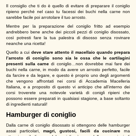
Il consiglio che ti do è quello di evitare di preparare il coniglio
ripieno perché nel caso tu facessi dei buchi nella carne non
sarebbe facile poi arrotolare il tuo arrosto.
Mentre per la preparazione del coniglio fritto ad esempio
andrebbero bene anche dei piccoli pezzi di coniglio disossato,
così potresti fare la tua palestra di disosso senza rovinare
neanche una ricetta!
Quello a cui
deve stare attento il macellaio quando prepara
l’arrosto di coniglio sono sia le ossa che le cartilagini
presenti sulla carne
di coniglio…non dovrebbe mai fare dei
buchi nella carne, in modo da avere un arrosto perfetto, facile
da farcire e da legare, e questo è proprio uno degli argomenti
che vengono affrontati nei corsi di Accademia Macelleria
Italiana, e a proposito di questo vi anticipo che all’interno dei
corsi troverete una notevole varietà di conigli ripieni che
possono essere preparati in qualsiasi stagione, a base soltanto
di ingredienti naturali!
Hamburger di coniglio
Dalla carne di coniglio disossato si ottengono delle hamburger
assai particolari,
magri, gustosi, facili da cucinare
ma