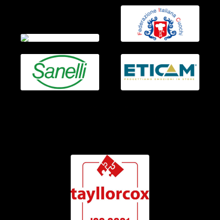
© 2026 AMI ACCADEMY S.R.L.
VIALE DELL’INDUSTRIA, 23A 35129 PADOVA PD Partita IVA 05418340286
REA PD - 466034
cap.soc. € 25.000,00 v.6.300,00 - amiaccademysrl@pec.it