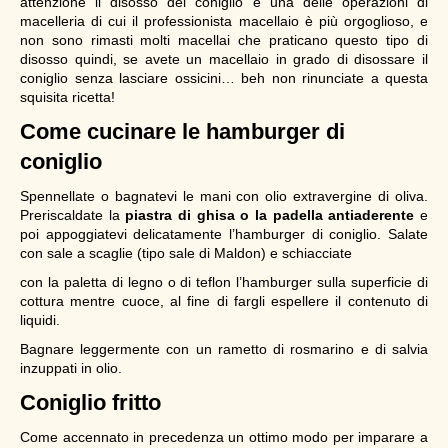
attenzione il disosso del coniglio è una delle operazioni di
macelleria di cui il professionista macellaio è più orgoglioso, e
non sono rimasti molti macellai che praticano questo tipo di
disosso quindi, se avete un macellaio in grado di disossare il
coniglio senza lasciare ossicini… beh non rinunciate a questa
squisita ricetta!
Come cucinare le hamburger di
coniglio
Spennellate o bagnatevi le mani con olio extravergine di oliva.
Preriscaldate la
piastra di ghisa o la padella antiaderente
e
poi appoggiatevi delicatamente l’hamburger di coniglio. Salate
con sale a scaglie (tipo sale di Maldon) e schiacciate
con la paletta di legno o di teflon l’hamburger sulla superficie di
cottura mentre cuoce, al fine di fargli espellere il contenuto di
liquidi.
Bagnare leggermente con un rametto di rosmarino e di salvia
inzuppati in olio.
Coniglio fritto
Come accennato in precedenza un ottimo modo per imparare a