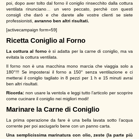
poi, dopo aver tolto dal forno il coniglio rinsecchito dalla cottura
ventilata rinunciano… un vero peccato, perchè con questi
consigli che darò e che darete alle vostre clienti se siete
professionisti,
avranno ben altri risultati.
[activecampaign form=59]
Ricetta
Coniglio al Forno
La cottura al forno
è sì adatta per la carne di coniglio, ma va
evitata la cottura ventilata.
Il forno non è una macchina mono marcia che viaggia solo a
180°!!! Se imposterai il forno a 150° senza ventilazione e ci
metterai il coniglio tagliato in 8 pezzi per 1 h e 15 minuti avrai
ben altri risultati.
Ricorda:
non usare la ventola e leggi tutto l’articolo per scoprire
come cucinare il coniglio nei migliori modi!
Marinare la Carne di Coniglio
La prima operazione da fare è una bella lavata sotto l’acqua
corrente per poi asciugarlo bene con un panno carta.
Una semplicissima marinatura con olio, zeste (la parte più