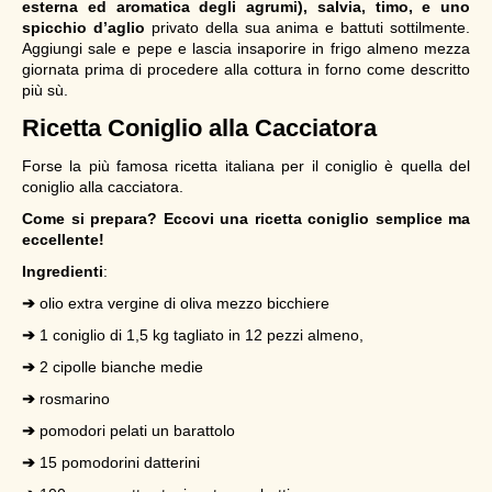
esterna ed aromatica degli agrumi), salvia, timo, e uno
spicchio d’aglio
privato della sua anima e battuti sottilmente.
Aggiungi sale e pepe e lascia insaporire in frigo almeno mezza
giornata prima di procedere alla cottura in forno come descritto
più sù.
Ricetta
Coniglio alla Cacciatora
Forse la più famosa ricetta italiana per il coniglio è quella del
coniglio alla cacciatora.
Come si prepara? Eccovi una ricetta coniglio semplice ma
eccellente!
Ingredienti
:
➔
olio extra vergine di oliva mezzo bicchiere
➔
1 coniglio di 1,5 kg tagliato in 12 pezzi almeno,
➔
2 cipolle bianche medie
➔
rosmarino
➔
pomodori pelati un barattolo
➔
15 pomodorini datterini