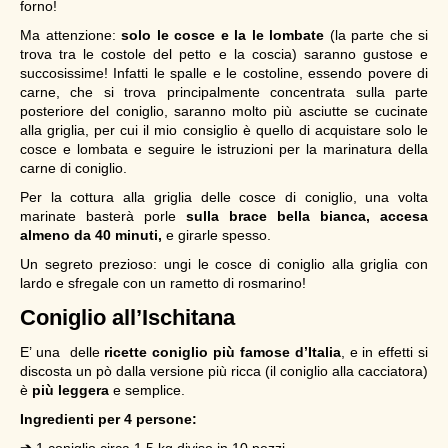
forno!
Ma attenzione:
solo le cosce e la le lombate
(la parte che si
trova tra le costole del petto e la coscia) saranno gustose e
succosissime! Infatti le spalle e le costoline, essendo povere di
carne, che si trova principalmente concentrata sulla parte
posteriore del coniglio, saranno molto più asciutte se cucinate
alla griglia, per cui il mio consiglio è quello di acquistare solo le
cosce e lombata e seguire le istruzioni per la marinatura della
carne di coniglio.
Per la cottura alla griglia delle cosce di coniglio, una volta
marinate basterà porle
sulla brace bella bianca, accesa
almeno da 40 minuti,
e girarle spesso.
Un segreto prezioso: ungi le cosce di coniglio alla griglia con
lardo e sfregale con un rametto di rosmarino!
Coniglio all’Ischitana
E’ una delle
ricette coniglio più famose d’Italia
, e in effetti si
discosta un pò dalla versione più ricca (il coniglio alla cacciatora)
è
più leggera
e semplice.
Ingredienti per 4 persone: