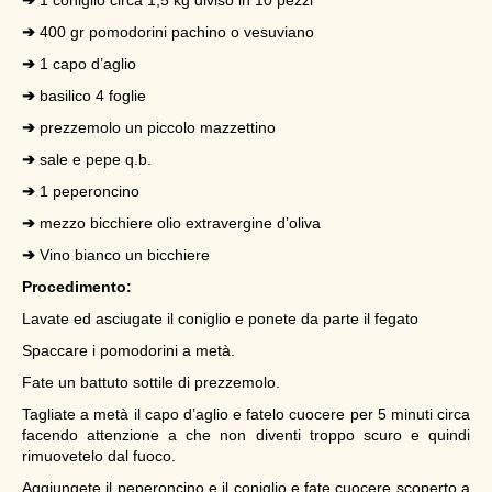
➔
1 coniglio circa 1,5 kg diviso in 10 pezzi
➔
400 gr pomodorini pachino o vesuviano
➔
1 capo d’aglio
➔
basilico 4 foglie
➔
prezzemolo un piccolo mazzettino
➔
sale e pepe q.b.
➔
1 peperoncino
➔
mezzo bicchiere olio extravergine d’oliva
➔
Vino bianco un bicchiere
Procedimento:
Lavate ed asciugate il coniglio e ponete da parte il fegato
Spaccare i pomodorini a metà.
Fate un battuto sottile di prezzemolo.
Tagliate a metà il capo d’aglio e fatelo cuocere per 5 minuti circa
facendo attenzione a che non diventi troppo scuro e quindi
rimuovetelo dal fuoco.
Aggiungete il peperoncino e il coniglio e fate cuocere scoperto a