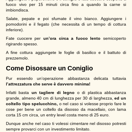
fuoco vivo per 15 minuti circa fino a quando la carne si
imbiondisca.
Salate, pepate e poi sfumate il vino bianco. Aggiungere i
pomodorini e il fegato (che necessita di un tempo di cottura
inferiore).
Fate cuocere per
un’ora circa a fuoco lento
semicoperto
rigirando spesso.
A fine cottura aggiungete le foglie di basilico e il battuto di
prezzemolo.
Come Disossare un Coniglio
Pur essendo un’operazione abbastanza delicata tuttavia
l’attrezzatura che serve è davvero minima!
Infatti basta
un tagliere di legno
o di plastica abbastanza
grande, almeno 40 cm di lunghezza per 30 di larghezza,
ed un
coltello tipo spelucchino,
o nel caso si volesse proprio fare le
cose per bene un coltello da disosso da macellaio, con lama
corta 15 cm circa, un entry level costa meno di 25 euro.
Dunque anche nel caso ti volessi cimentare nel disosso potresti
sempre provarci con un investimento limitato.