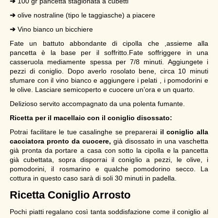
➔
100 gr pancetta stagionata a cubetti
➔
olive nostraline (tipo le taggiasche) a piacere
➔
Vino bianco un bicchiere
Fate un battuto abbondante di cipolla che ,assieme alla
pancetta è la base per il soffritto.Fate soffriggere in una
casseruola mediamente spessa per 7/8 minuti. Aggiungete i
pezzi di coniglio. Dopo averlo rosolato bene, circa 10 minuti
sfumare con il vino bianco e aggiungere i pelati , i pomodorini e
le olive. Lasciare semicoperto e cuocere un’ora e un quarto.
Delizioso servito accompagnato da una polenta fumante.
Ricetta per il macellaio con il coniglio disossato:
Potrai facilitare le tue casalinghe se preparerai
il coniglio alla
cacciatora pronto da cuocere,
già disossato in una vaschetta
già pronta da portare a casa con sotto la cipolla e la pancetta
già cubettata, sopra disporrai il coniglio a pezzi, le olive, i
pomodorini, il rosmarino e qualche pomodorino secco. La
cottura in questo caso sarà di soli 30 minuti in padella.
Ricetta Coniglio Arrosto
Pochi piatti regalano così tanta soddisfazione come il coniglio al