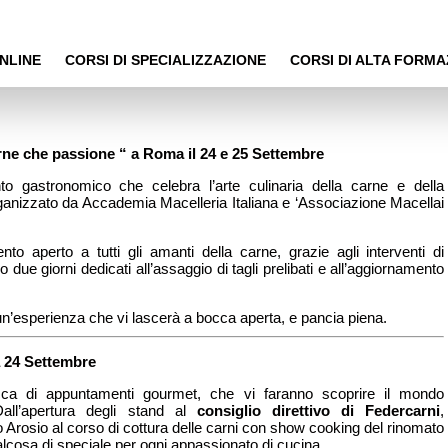
NLINE
CORSI DI SPECIALIZZAZIONE
CORSI DI ALTA FORMA
rne che passione “ a Roma il 24 e 25 Settembre
to gastronomico che celebra l’arte culinaria della carne e della
ganizzato da Accademia Macelleria Italiana e ‘Associazione Macellai
 aperto a tutti gli amanti della carne, grazie agli interventi di
 due giorni dedicati all’assaggio di tagli prelibati e all’aggiornamento
un’esperienza che vi lascerà a bocca aperta, e pancia piena.
 24 Settembre
ca di appuntamenti gourmet, che vi faranno scoprire il mondo
Dall’apertura degli stand al
consiglio direttivo di Federcarni
,
io Arosio al corso di cottura delle carni con show cooking del rinomato
lcosa di speciale per ogni appassionato di cucina.