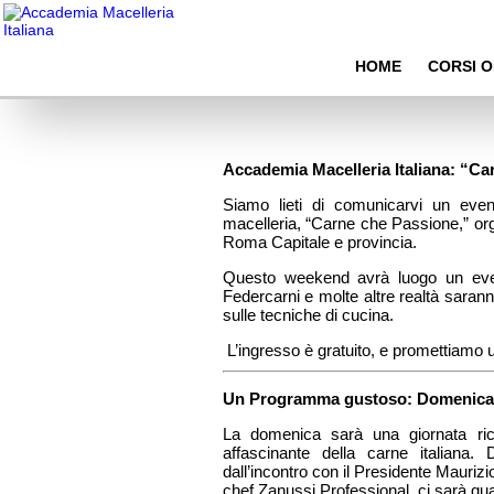
Carne che Passione – 24/25 settembre Roma
HOME
CORSI O
Accademia Macelleria Italiana: “Ca
Siamo lieti di comunicarvi un even
macelleria, “Carne che Passione,” or
Roma Capitale e provincia.
Questo weekend avrà luogo un evento
Federcarni e molte altre realtà saranno
sulle tecniche di cucina.
L’ingresso è gratuito, e promettiamo 
Un Programma gustoso: Domenica
La domenica sarà una giornata ric
affascinante della carne italiana. 
dall’incontro con il Presidente Mauriz
chef Zanussi Professional, ci sarà qua