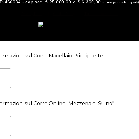
-466034 - cap.soc. € 25.000,00 v. € 6.300,00 -
amyaccademysrl@
|
|
Privacy Policy
Cookie Policy
Termini e condizioni