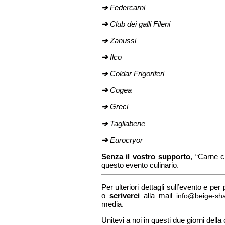
➔
Federcarni
➔
Club dei galli Fileni
➔
Zanussi
➔
Ilco
➔
Coldar Frigoriferi
➔
Cogea
➔
Greci
➔
Tagliabene
➔
Eurocryor
Senza il vostro supporto
, “Carne c
questo evento culinario.
Per ulteriori dettagli sull’evento e per
o
scriverci
alla mail
info@beige-sha
media.
Unitevi a noi in questi due giorni del