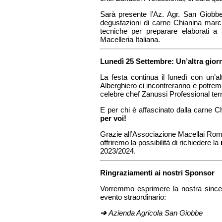
Sarà presente l’Az. Agr. San Giobbe
degustazioni di carne Chianina marc
tecniche per preparare elaborati 
Macelleria Italiana.
Lunedì 25 Settembre: Un’altra giorn
La festa continua il lunedì con un’alt
Alberghiero ci incontreranno e potremm
celebre chef Zanussi Professional ter
E per chi è affascinato dalla carne C
per voi!
Grazie all’Associazione Macellai Roma
offriremo la possibilità di richiedere la
2023/2024.
Ringraziamenti ai nostri Sponsor
Vorremmo esprimere la nostra sincer
evento straordinario:
➔
Azienda Agricola San Giobbe