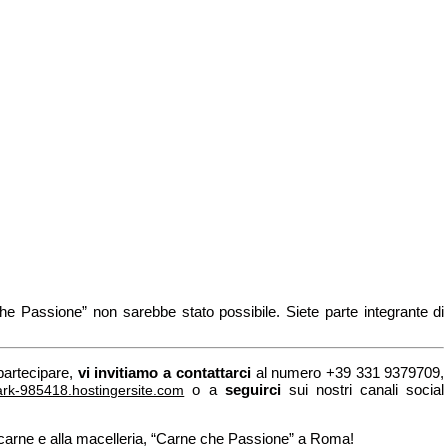
he Passione” non sarebbe stato possibile. Siete parte integrante di
 partecipare,
vi invitiamo a contattarci
al numero +39 331 9379709,
o a
seguirci
sui nostri canali social
rk-985418.hostingersite.com
la carne e alla macelleria, “Carne che Passione” a Roma!