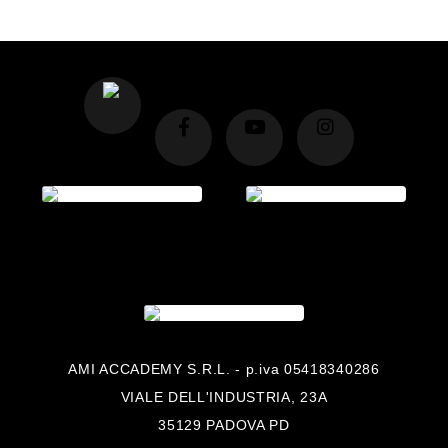
© 2026 AMI ACCADEMY S.R.L.
LE DELL’INDUSTRIA, 23A 35129 PADOVA PD Partita IVA 05418340286 REA PD - 46
cap.soc. € 25.000,00 v.6.300,00 - amiaccademysrl@pec.it
AMI ACCADEMY S.R.L. - p.iva 05418340286
VIALE DELL'INDUSTRIA, 23A
35129 PADOVA PD